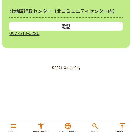
北地域行政センター（北コミュニティセンター内）
電話
092-513-0226
©2026 Onojo City
menu
accessibility_new
language
search
vertical_align_top
Language